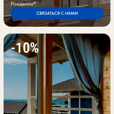
акция распространяется только
03
на гостей с проживанием;
акция недействительна на
04
праздничные заезды;
акция не распространяется на
05
групповые брони и и брони
через туристические агентства;.
скидка применяется только на 1
06
день проживания
ПАРК-ОТЕЛЬ «БЕРЕГ РОЗ»