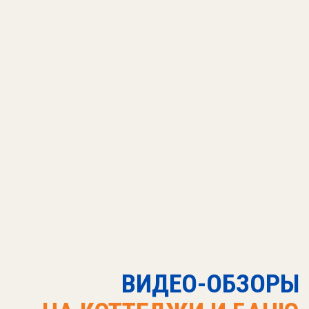
4 000 руб
. до 8 чел, + 500 руб./за каждого человека
свыше. В стоимость аренды беседки входит: общая
бесплатная мангальная зона, пользование душевыми
и сан.узлами на территории
(в летний период).
ПОДРОБНЕЕ