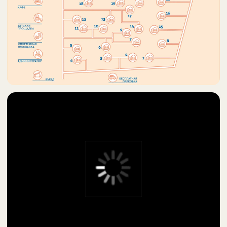
ПРАВИЛА ПОСЕЩЕНИЯ
ЗАПРЕЩЕНО:
Бросать окурки на территории или в море
Громко шуметь, кричать, ругаться матом
Выносить посуду за пределы беседки
Использовать хлопушки, свечи, конфетти,
блёстки и взрывоопасные предметы
УСЛОВИЯ БРОНИРОВАНИЯ: