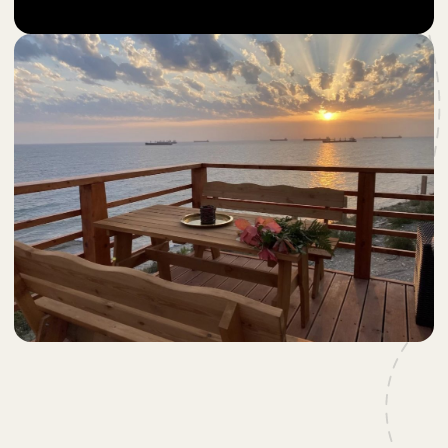
2-Х КОМНАТНЫЙ КОТТЕДЖ С
ВИДОМ НА МОРЕ
●
Максимум: 4 человека + 1 доп.место (за
отдельную плату).
ПОДРОБНЕЕ
ЗАБРОНИРОВАТЬ
ДО 8 ЧЕЛОВЕК
4-Х КОМНАТНЫЙ КОТТЕДЖ С
ВИДОМ НА МОРЕ
●
Максимум: 6 человека + 1 доп.место (за