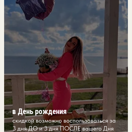
СКИДКА
при бронировании в период с 20.06 по
01.10 от 10 дней получи скидку 10%
СВЯЗАТЬСЯ С НАМИ
*
Условия бронирования по акции
"-10% в День Рождения"
скидка не суммируется с другими
01
скидками;
скидка распространяется только
02
на один номер или коттедж;