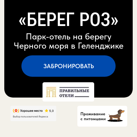
ЗАБРОНИРОВАТЬ
Проживание
с питомцами
ДОБРО ПОЖАЛОВАТЬ
В “БЕРЕГ РОЗ"!
Парк-отель
«Берег роз»
- баня и аренда коттеджей на
берегу Черного моря в Геленджике.
Благоустроенные домики рассчитаны для проживания
от 2 до 8 человек. По предварительной заявке в домик
можно установить детскую кроватку или раскладушку.
Всем гостям предоставляется парковочное место на