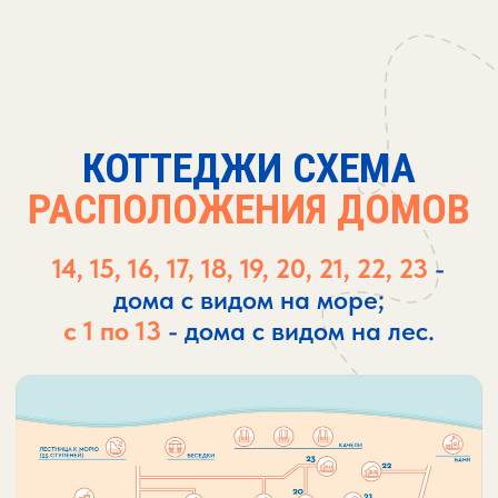
ВЕЛОСИПЕДОВ
Аренда горных велосипедов с 9:00 до
18:00 (по предварительной записи).
1 час (минимум 2 часа) –
250 руб.
Целый день –
1000 руб.
ПОДРОБНЕЕ
450 ₽ / чел
КАФЕ
Приготовим для Вас вкусную,
домашнюю кухню, для того, чтобы вы
могли насладиться отдыхом.
Новое и разнообразное меню каждый
день.
ПОДРОБНЕЕ
от 550 ₽