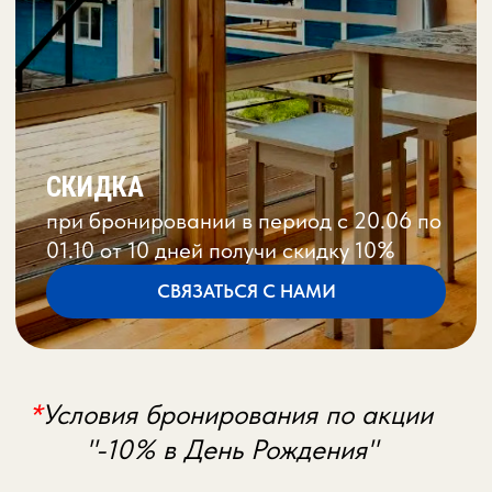
ПРЕИМУЩЕСТВА
Идеальное расположение
Находится на первой береговой линии в
заповедной зоне с сосновым лесом, что
гарантирует чистый воздух и панорамные виды
на море.
Уединенные коттеджи с террасой
Проживание в отдельных благоустроенных
коттеджах для 2−8 человек с собственной
террасой, полностью оборудованной кухней,
кондиционером и TV.
Развитая инфраструктура
На территории: собственный галечный пляж
(80 м), русская баня на дровах, кафе,
мангальная зона, детские и спортивные