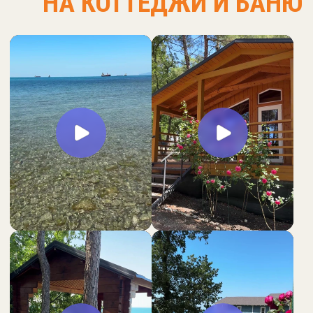
ПРОЖИВАНИЕ
С ПИТОМЦАМИ
Разрешено платное проживание с кошками или
собаками. Доплата за 1 животное 750 руб./сутки.
На территории парк-отеля собаки должны находится
на поводке.
Обязательно убирать продукты жизнедеятельности
за своим питомцем.
ПОДРОБНЕЕ
750р/день